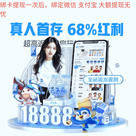
东升国际
欢迎访问东升国际官网-追求健康,你我一起成长 网站
东升国际:网站东升
关于东升国际
东升国际:东升国际
产品中心
国际
资讯
东升国际:工程案例
东升国际:售后服务
联系东升国际
推荐产品系列
干燥设备系列
制粒设备系列
混合设备系列
粉碎设备系列
热源设备系列