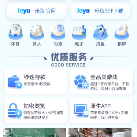
SYH系列三维运动混合机
CH系列槽型混合机
特点： 由于混合桶体具有多方向的运
用于混合粉状或湿性物料，使不同比例
动，使桶体内的物料交叉混合点多，混
主辅料混合均匀。本机与物料接触处均
合效果高，均匀度可达99.9％以上，大
采用不锈钢制造，浆叶与桶身间隙小，
装载系数可达0.9 (普通混合机为0.4～
混合无死角，搅拌轴两端设有密封装
0.6)，混合时间短，效率高。···
置，能防止物料外泻，料斗采···
VI型强制型搅拌系列混合机
DSH系列锥形双螺杆螺旋混合机
概述： ● 本厂引进吸收消化国外新技
特点：● 可加装飞刀，喷淋雾化装配，
术，研制了VI型强制搅拌混合机。 ● 该
满足特殊工艺要求。 ● 出料阀有手动、
机对较细的粉粒，凝块后或二种以上的
气动两种方式。 ● 特殊物料可加大电机
粉状体，含有一定水份的物料均能混
功率（加重型）。应用： 应用于化
合。如对微量物相和的添加···
工、医药、农药、染料、···