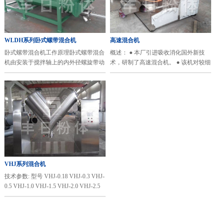
WLDH系列卧式螺带混合机
高速混合机
卧式螺带混合机工作原理卧式螺带混合
概述： ● 本厂引进吸收消化国外新技
机由安装于搅拌轴上的内外径螺旋带动
术，研制了高速混合机。 ● 该机对较细
桶体内物料翻动，使搅拌器在桶体内大
的粉粒，凝块后或二种以上的粉状体，
范围翻动物料。搅拌器结构上，螺旋设
含有一定水份的物料均能混合。如对微
计成内外、左右互为反螺旋···
量物相和的添加物也可达···
VHJ系列混合机
技术参数: 型号 VHJ-0.18 VHJ-0.3 VHJ-
0.5 VHJ-1.0 VHJ-1.5 VHJ-2.0 VHJ-2.5
VHJ-3.0 VHJ-4.0 VHJ-5.0 VHJ-6.0 生产
能力 (kg/time) 90 150 250 500 750 1000
1250 1500 20···
东升国际
上一页
1
下一页
尾页