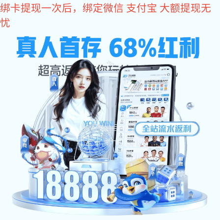
东升国际
欢迎访问东升国际官网-追求健康,你我一起成长 网站
东升国际:网站东升
东升国际:关于东升
东升国际:东升国际
东升国际:产品中心
国际
国际
资讯
工程案例
东升国际:售后服务
联系东升国际
推荐产品系列
干燥设备系列
制粒设备系列
混合设备系列
粉碎设备系列
热源设备系列