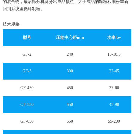
的混合物，最后筛分机筛分出成品颗粒，大于成品的颗粒和细粉重新
回到系统里循环制粒。
技术规格
型号
压辊中心距
mm
功率
kw
GF-2
240
15-18.5
GF-3
300
22-45
GF-450
450
37-60
GF-550
550
45-90
GF-650
650
55-200