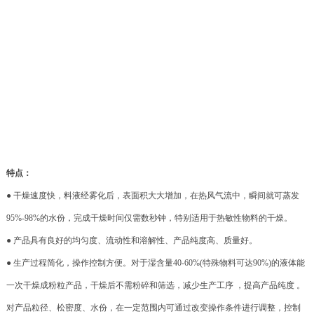
特点：
● 干燥速度快，料液经雾化后，表面积大大增加，在热风气流中，瞬间就可蒸发
95%-98%的水份，完成干燥时间仅需数秒钟，特别适用于热敏性物料的干燥。
● 产品具有良好的均匀度、流动性和溶解性、产品纯度高、质量好。
● 生产过程简化，操作控制方便。对于湿含量40-60%(特殊物料可达90%)的液体能
一次干燥成粉粒产品，干燥后不需粉碎和筛选，减少生产工序 ，提高产品纯度 。
对产品粒径、松密度、水份，在一定范围内可通过改变操作条件进行调整，控制