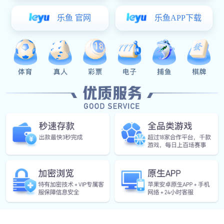
详细介绍
原理：
空气经过过滤和加热，进入干燥器顶部空气分配器，热空气呈螺旋状均
匀地进入干燥室。料液经塔体顶部的高速离心雾化器（旋转）喷雾成极细微的雾
状液珠，与热空气并流接触，在极短的时间内可干燥为成品。成品连续地由干燥
塔底部和旋风分离器中输出，废气由风机排空。