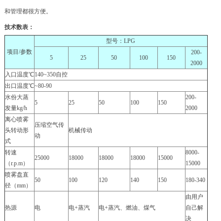
和管理都很方便。
技术数表：
型号：LPG
项目/参数
200-
5
25
50
100
150
2000
入口温度℃
140~350自控
出口温度℃
~80-90
水份大蒸
200-
5
25
50
100
150
发量kg/h
2000
离心喷雾
压缩空气传
头转动形
机械传动
动
式
转速
8000-
25000
18000
18000
18000
15000
（r.p.m）
15000
喷雾盘直
50
100
120
140
150
180-340
径（mm）
由用户
热源
电
电+蒸汽
电+蒸汽、燃油、煤气
自己解
决