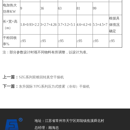
电加热大
9
36
63
81
99
功率KW
根据具
长×宽×高
1.8×0.93×2.2
3×2.7×4.26
3.7×3.2×5.1
4.6×4.2×6
5.5×4.5×7
体情况
（m）
确定
干粉回收
≥95
≥95
≥95
≥95
≥95
≥95
率%
注：部分参数设计时视不同物料有所调整，以设计为准。
上一篇：
SZG系列双锥回转真空干燥机
下一篇：
东升国际:YPG系列压力式喷雾（冷却）干燥机
地址：江苏省常州市天宁区郑陆镇焦溪舜北村
总经理：顾海忠