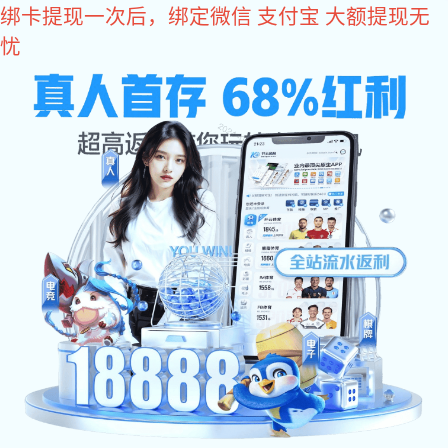
东升国际
欢迎访问东升国际官网-追求健康,你我一起成长 网站
网站东升国际
东升国际:关于东升
东升国际:东升国际
产品中心
国际
资讯
东升国际:工程案例
东升国际:售后服务
联系东升国际
推荐产品系列
干燥设备系列
制粒设备系列
混合设备系列
粉碎设备系列
热源设备系列