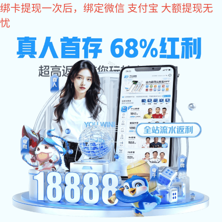
东升国际
欢迎访问东升国际官网-追求健康,你我一起成长 网站
东升国际:网站东升
东升国际:关于东升
东升国际:东升国际
东升国际:产品中心
国际
国际
资讯
东升国际:工程案例
东升国际:售后服务
联系东升国际
公司简介
荣誉证书
东升国际
企业风貌
生产现场
营销网络