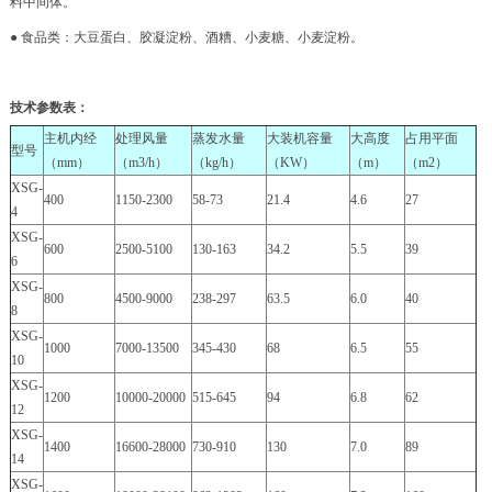
料中间体。
● 食品类：大豆蛋白、胶凝淀粉、酒糟、小麦糖、小麦淀粉。
技术参数表：
主机内经
处理风量
蒸发水量
大装机容量
大高度
占用平面
型号
（mm）
（m3/h）
（kg/h）
（KW）
（m）
（m2）
XSG-
400
1150-2300
58-73
21.4
4.6
27
4
XSG-
600
2500-5100
130-163
34.2
5.5
39
6
XSG-
800
4500-9000
238-297
63.5
6.0
40
8
XSG-
1000
7000-13500
345-430
68
6.5
55
10
XSG-
1200
10000-20000
515-645
94
6.8
62
12
XSG-
1400
16600-28000
730-910
130
7.0
89
14
XSG-