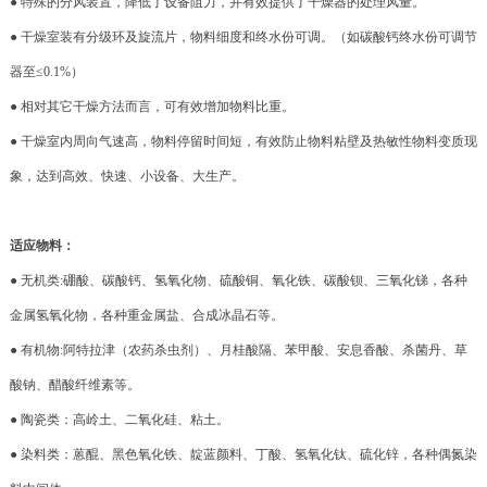
● 特殊的分风装置，降低了设备阻力，并有效提供了干燥器的处理风量。
● 干燥室装有分级环及旋流片，物料细度和终水份可调。（如碳酸钙终水份可调节
器至≤0.1%）
● 相对其它干燥方法而言，可有效增加物料比重。
● 干燥室内周向气速高，物料停留时间短，有效防止物料粘壁及热敏性物料变质现
象，达到高效、快速、小设备、大生产。
适应物料：
● 无机类:硼酸、碳酸钙、氢氧化物、硫酸铜、氧化铁、碳酸钡、三氧化锑，各种
金属氢氧化物，各种重金属盐、合成冰晶石等。
● 有机物:阿特拉津（农药杀虫剂）、月桂酸隔、苯甲酸、安息香酸、杀菌丹、草
酸钠、醋酸纤维素等。
● 陶瓷类：高岭土、二氧化硅、粘土。
● 染料类：蒽醌、黑色氧化铁、靛蓝颜料、丁酸、氢氧化钛、硫化锌，各种偶氮染