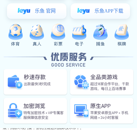
物料概述：
碳化硅（SiC）是用石英砂、石油焦（或煤焦）、木屑（生产绿色碳化
硅时需要加食盐）等原料通过电阻炉高温冶炼而成。碳化硅在大自然
也存在罕见的矿物，莫桑石。 碳化硅又称碳硅石。在当代C、N、B等
非氧化物高技术耐火原料中，碳化硅为应用广泛、经济的一种，可以
称为金钢砂或耐火砂。 目前中国工业生产的碳化硅分为黑色碳化硅和
绿色碳化硅两种，均为六方晶体，比重为3.20～3.25，显微硬度为2840
～3320kg/mm2。
概述：
XSG系列旋转闪蒸干燥机是我厂在引进、吸收国外先进技术的基础上，自行开发
成功的新型干燥设备。该机技术先进，设计合理，结构紧凑，适用范围广，生产
能力大，产品质量好，效率高，节能，在一个设备内干燥、粉碎、筛分一次性完
成，消除环境污染，整机性能达到国际技术水平。