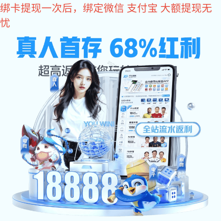
东升国际
欢迎访问东升国际官网-追求健康,你我一起成长 网站
东升国际:网站东升
东升国际:关于东升
东升国际 资讯
产品中心
国际
国际
东升国际:工程案例
东升国际:售后服务
东升国际:联系东升
国际
食品工程行业
化学工程行业
农林产业行业
生物制药行业
其他工程行业
工程案例