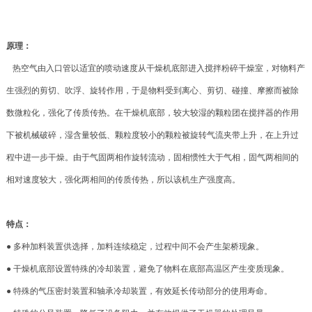
原理：
热空气由入口管以适宜的喷动速度从干燥机底部进入搅拌粉碎干燥室，对物料产
生强烈的剪切、吹浮、旋转作用，于是物料受到离心、剪切、碰撞、摩擦而被除
数微粒化，强化了传质传热。在干燥机底部，较大较湿的颗粒团在搅拌器的作用
下被机械破碎，湿含量较低、颗粒度较小的颗粒被旋转气流夹带上升，在上升过
程中进一步干燥。由于气固两相作旋转流动，固相惯性大于气相，固气两相间的
相对速度较大，强化两相间的传质传热，所以该机生产强度高。
特点：
● 多种加料装置供选择，加料连续稳定，过程中间不会产生架桥现象。
● 干燥机底部设置特殊的冷却装置，避免了物料在底部高温区产生变质现象。
● 特殊的气压密封装置和轴承冷却装置，有效延长传动部分的使用寿命。